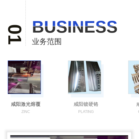
BUSINESS
BUSINESS
01
业务范围
咸阳激光熔覆
咸阳镀硬铬
ZINC
PLATING