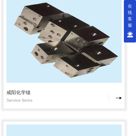
在
线
客
服
咸阳化学镍
Service Items