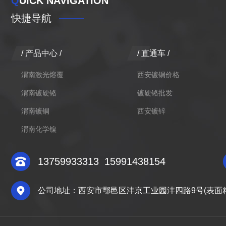
Q
UICK NAVIGATION
快捷导航
/ 产品中心 /
/ 直通车 /
渭南激光熔覆
西安镀铜价格
渭南镀硬铬
镀硬铬批发
渭南镀铜
西安镀锌
渭南化学镍
13759933313
15991438154
公司地址：西安市鄠邑区沣京工业园沣四路9号(表面