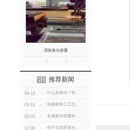
渭南激光熔覆
渭南电
推荐新闻
什么是镀锌？热镀锌和电镀锌有什么区别？
04-18
电镀硬铬工艺流程、要求及电源特点
03-16
金属激光熔覆粉末分类及特点
02-03
你不知道的激光熔覆技术讲解分析，快来看看吧
12-08