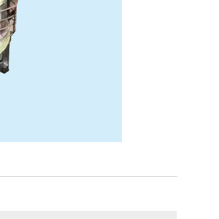
渭南镀硬铬