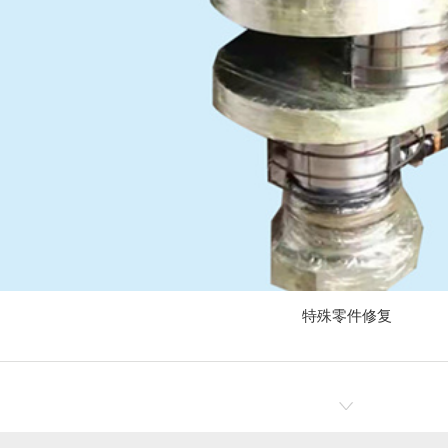
镀镍
渭南化学镍
特殊零件修复